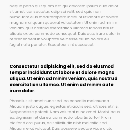
Neque porro quisquam est, qui dolorem ipsum quia dolor
sit amet, consectetur, adipisci velit, sed quia non
numquam eius modi tempora incidunt ut labore et dolore
magnam aliquam quaerat voluptatem. Ut enim ad minim
veniam, quis nostrud exercitation ullamco laboris nisi ut
aliquip ex ea commodo consequat. Duis aute irure dolor in
reprehenderit in voluptate velit esse cillum dolore eu
fugiat nulla pariatur. Excepteur sint occaecat.
Consectetur adipisicing elit, sed do eiusmod
tempor incididunt ut labore et dolore magna
aliqua. Ut enim ad minim veniam, quis nostrud
exercitation ullamco. Ut enim ad minim aute
irure dolor.
Phasellus sit amet nunc sed leo convallis malesuada.
Aliquam justo augue, egestas et iaculis sed, ultrices et nisi.
Suspendisse potenti. Nam volutpat nunc amet. Morbi lacus
ex, dignissim et dui eu, commodo lobortis tortor! Proin
eleifend orci purus, ac sollicitudin nibh molestie sed.
Aliquam erat volutpat. Duis posuere beatae vitae dicta