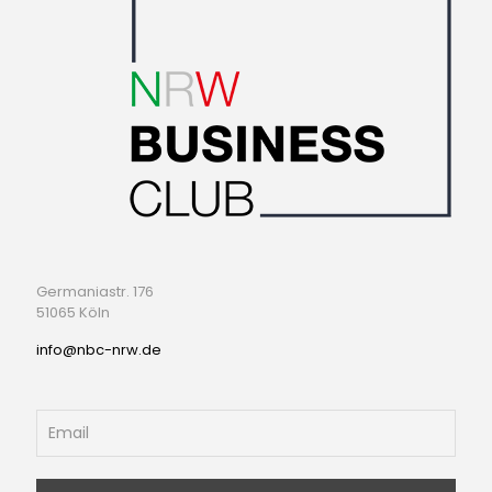
Germaniastr. 176
51065 Köln
info@nbc-nrw.de