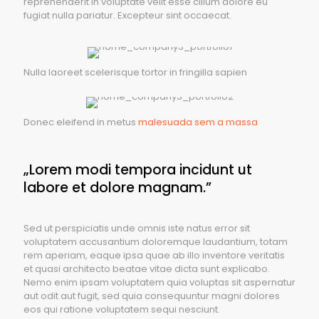
reprehenderit in voluptate velit esse cillum dolore eu
fugiat nulla pariatur. Excepteur sint occaecat.
Nulla laoreet scelerisque tortor in fringilla sapien
Donec eleifend in metus
malesuada sem a massa
„Lorem modi tempora incidunt ut
labore et dolore magnam.”
Sed ut perspiciatis unde omnis iste natus error sit
voluptatem accusantium doloremque laudantium, totam
rem aperiam, eaque ipsa quae ab illo inventore veritatis
et quasi architecto beatae vitae dicta sunt explicabo.
Nemo enim ipsam voluptatem quia voluptas sit aspernatur
aut odit aut fugit, sed quia consequuntur magni dolores
eos qui ratione voluptatem sequi nesciunt.