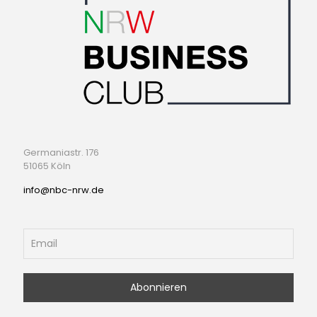
Germaniastr. 176
51065 Köln
info@nbc-nrw.de